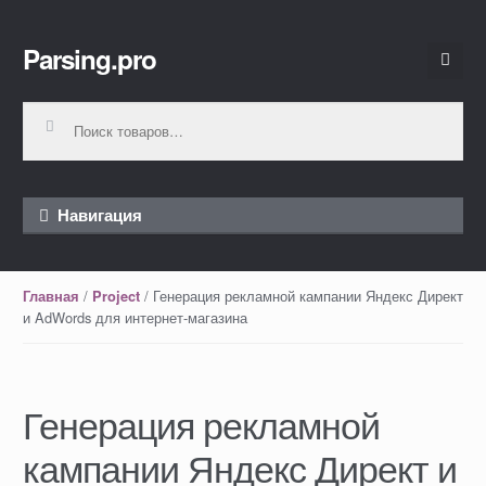
Parsing.pro
Перейти к навигации
Перейти к содержимому
Искать:
Навигация
/
/ Генерация рекламной кампании Яндекс Директ
Главная
Project
и AdWords для интернет-магазина
Генерация рекламной
кампании Яндекс Директ и