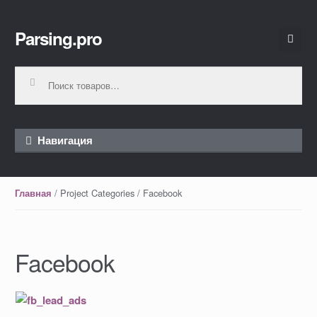
Parsing.pro
Перейти к навигации
Перейти к содержимому
Искать:
Навигация
/ Project Categories / Facebook
Главная
Facebook