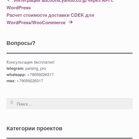
Интеграция auctions.yahoo.co.jp через API с
WordPress
Расчет стоимости доставки CDEK для
WordPress/WooCommerce
Вопросы?
Консультация бесплатно!
parsing_pro
telegram:
+79059226317
whatsapp:
+79059226317
max:
Найти:
Категории проектов