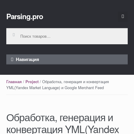
Parsing.pro
Перейти к навигации
Перейти к содержимому
Искать:
Навигация
/
/ Обработка, генерация и конвертация
Главная
Project
YML(Yandex Market Language) и Google Merchant Feed
Обработка, генерация и
конвертация YML(Yandex