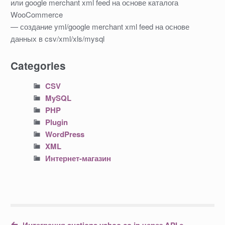
или google merchant xml feed на основе каталога
WooCommerce
— создание yml/google merchant xml feed на основе
данных в csv/xml/xls/mysql
Categories
CSV
MySQL
PHP
Plugin
WordPress
XML
Интернет-магазин