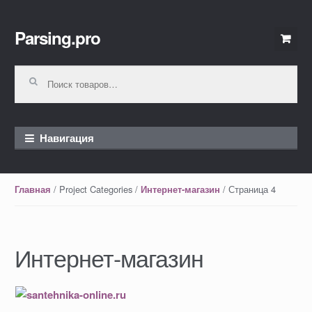
Parsing.pro
Перейти к навигации
Перейти к содержимому
Искать:
Навигация
/ Project Categories /
/ Страница 4
Главная
Интернет-магазин
Интернет-магазин