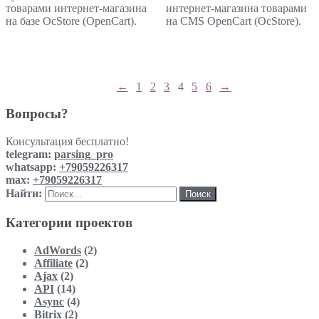
товарами интернет-магазина
интернет-магазина товарами
на базе OcStore (OpenCart).
на CMS OpenCart (OcStore).
←
1
2
3
4
5
6
→
Вопросы?
Консультация бесплатно!
telegram:
parsing_pro
whatsapp:
+79059226317
max:
+79059226317
Найти:
Категории проектов
AdWords
(2)
Affiliate
(2)
Ajax
(2)
API
(14)
Async
(4)
Bitrix
(2)